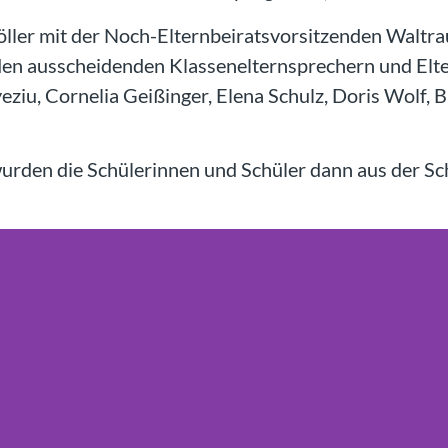
ller mit der Noch-Elternbeiratsvorsitzenden Waltra
i den ausscheidenden Klassenelternsprechern und Elt
eziu, Cornelia Geißinger, Elena Schulz, Doris Wolf,
wurden die Schülerinnen und Schüler dann aus der Sch