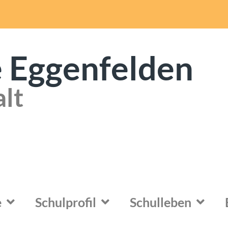
 Eggenfelden
alt
e
Schulprofil
Schulleben