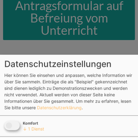
Antragsformular auf
Befreiung vom
Unterricht
Datenschutzeinstellungen
Hygieneempfehlungen
Hier können Sie einsehen und anpassen, welche Information wir
für Schulen
über Sie sammeln. Einträge die als "Beispiel" gekennzeichnet
sind dienen lediglich zu Demonstrationszwecken und werden
nicht verwendet. Aktuell werden von dieser Seite keine
Informationen über Sie gesammelt.
Um mehr zu erfahren, lesen
Sie bitte unsere
Datenschutzerklärung
.
Komfort
↓
1
Dienst