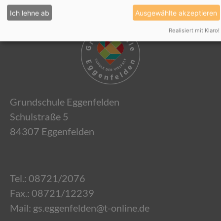
Ich lehne ab
Ausgewählte akzeptieren
Realisiert mit Klaro!
Grundschule Eggenfelden
Schulstraße 5
84307 Eggenfelden
Tel.:
08721/2076
Fax.: 08721/12239
Mail:
gs.eggenfelden@t-online.de