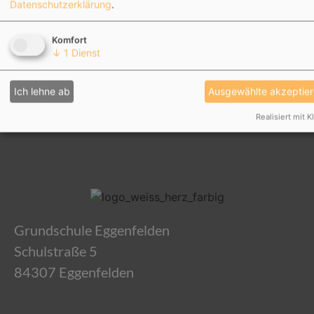
Datenschutzerklärung
.
Komfort
↓
1
Dienst
Ich lehne ab
Ausgewählte akzeptie
Realisiert mit K
Grundschule Eggenfelden
Schulstraße 5
84307 Eggenfelden