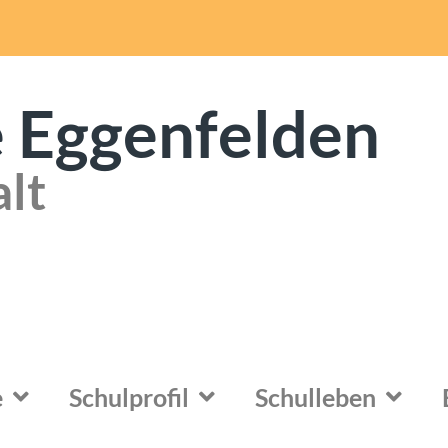
 Eggenfelden
alt
e
Schulprofil
Schulleben