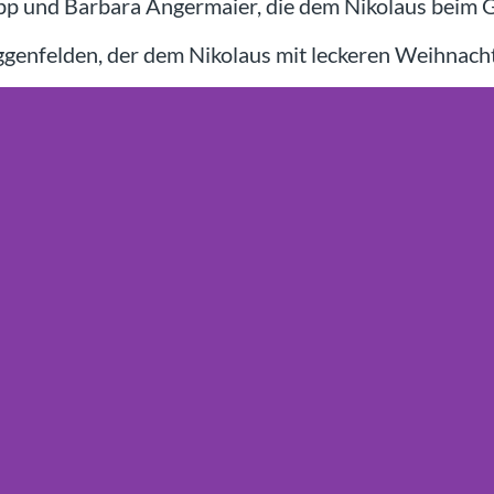
app und Barbara Angermaier, die dem Nikolaus beim 
enfelden, der dem Nikolaus mit leckeren Weihnachts